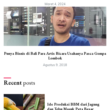
Maret 4, 2024
Punya Bisnis di Bali Para Artis Bicara Usahanya Pasca Gempa
Lombok
Agustus 9, 2018
Recent
posts
Ide Produksi BBM dari Jagung
dan Tebu Masuk Peta Besar