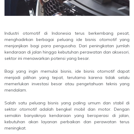
Industri otomotif di Indonesia terus berkembang pesat,
menghadirkan berbagai peluang ide bisnis otomotif yang
menjanjikan bagi para pengusaha. Dari peningkatan jumlah
kendaraan di jalan hingga kebutuhan perawatan dan aksesori,
sektor ini menawarkan potensi yang besar.
Bagi yang ingin memulai bisnis, ide bisnis otomotif dapat
menjadi pilihan yang tepat, terutama karena tidak selalu
memerlukan investasi besar atau pengetahuan teknis yang
mendalam.
Salah satu peluang bisnis yang paling umum dan stabil di
sektor otomotif adalah bengkel mobil dan motor. Dengan
semakin banyaknya kendaraan yang beroperasi di jalan,
kebutuhan akan layanan perbaikan dan perawatan terus
meningkat.