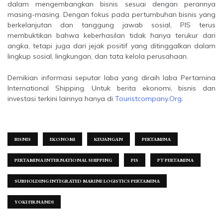
dalam mengembangkan bisnis sesuai dengan perannya
masing-masing. Dengan fokus pada pertumbuhan bisnis yang
berkelanjutan dan tanggung jawab sosial, PIS terus
membuktikan bahwa keberhasilan tidak hanya terukur dari
angka, tetapi juga dari jejak positif yang ditinggalkan dalam
lingkup sosial, lingkungan, dan tata kelola perusahaan.
Demikian informasi seputar laba yang diraih laba Pertamina
International Shipping. Untuk berita ekonomi, bisnis dan
investasi terkini lainnya hanya di
Touristcompany.Org
.
BISNIS
EKONOMI
KEUANGAN
PERTAMINA
PERTAMINA INTERNATIONAL SHIPPING
PIS
PT PERTAMINA
SUBHOLDING INTEGRATED MARINE LOGISTICS PERTAMINA
YOKI FIRNANDI