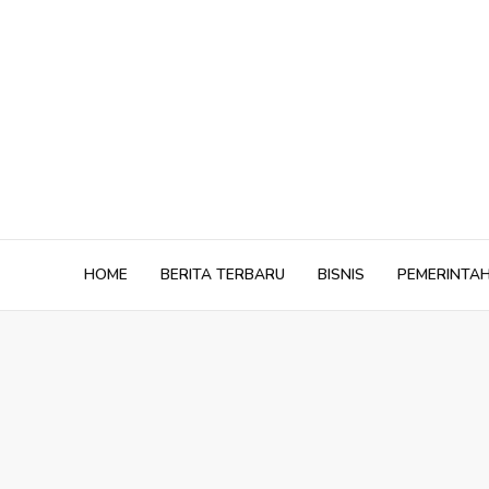
Skip
to
content
HOME
BERITA TERBARU
BISNIS
PEMERINTA