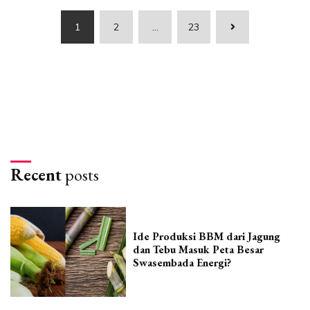
Paginasi
1
2
…
23
pos
Recent
posts
Ide Produksi BBM dari Jagung
dan Tebu Masuk Peta Besar
Swasembada Energi?