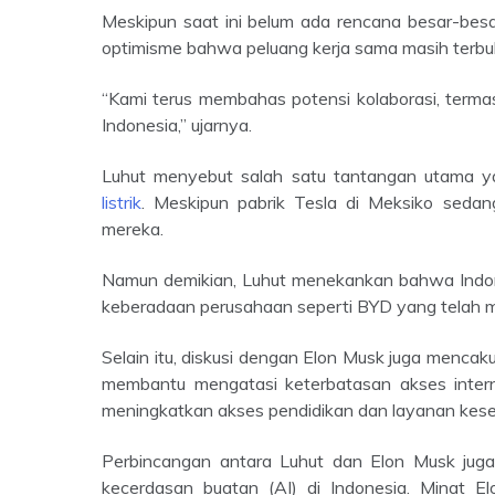
Meskipun saat ini belum ada rencana besar-besaran investasi dari Elon Musk di Indonesia, Luhut menegaskan
optimisme bahwa peluang kerja sama masih terbuk
“Kami terus membahas potensi kolaborasi, termasuk dalam pengembangan teknologi baterai dan mobil listrik di
Indonesia,” ujarnya.
Luhut menyebut salah satu tantangan utama y
listrik
. Meskipun pabrik Tesla di Meksiko sedan
mereka.
Namun demikian, Luhut menekankan bahwa Indonesia tetap menarik bagi investasi teknologi, terutama dengan
keberadaan perusahaan seperti BYD yang telah 
Selain itu, diskusi dengan Elon Musk juga mencakup proyek Starlink, layanan internet berbasis satelit yang dapat
membantu mengatasi keterbatasan akses internet
meningkatkan akses pendidikan dan layanan keseh
Perbincangan antara Luhut dan Elon Musk juga membahas peluang kolaborasi dalam pengembangan pusat
kecerdasan buatan (AI) di Indonesia. Minat 