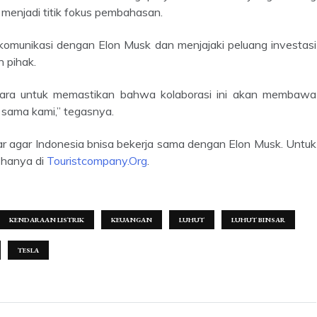
 menjadi titik fokus pembahasan.
 pihak.
a sama kami,” tegasnya.
a hanya di
Touristcompany.Org
.
KENDARAAN LISTRIK
KEUANGAN
LUHUT
LUHUT BINSAR
TESLA