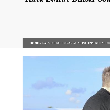
HOME
»
KATA LUHUT BINSAR SOAL POTENSI KOLABORA