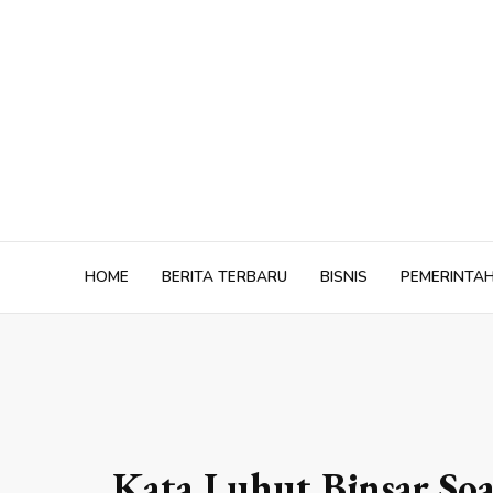
Skip
to
content
HOME
BERITA TERBARU
BISNIS
PEMERINTA
Kata Luhut Binsar Soa