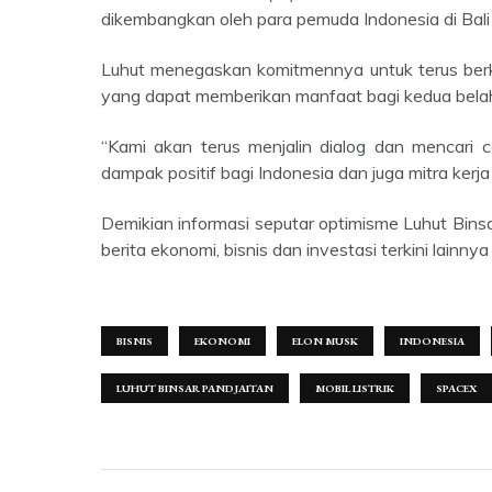
dikembangkan oleh para pemuda Indonesia di Bali
Luhut menegaskan komitmennya untuk terus berkomunikasi dengan Elon Musk dan menjajaki peluang investasi
yang dapat memberikan manfaat bagi kedua belah
“Kami akan terus menjalin dialog dan mencari cara untuk memastikan bahwa kolaborasi ini akan membawa
dampak positif bagi Indonesia dan juga mitra kerj
Demikian informasi seputar optimisme Luhut Binsar agar Indonesia bnisa bekerja sama dengan Elon Musk. Untuk
berita ekonomi, bisnis dan investasi terkini lainny
BISNIS
EKONOMI
ELON MUSK
INDONESIA
LUHUT BINSAR PANDJAITAN
MOBIL LISTRIK
SPACEX