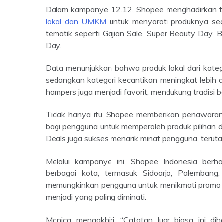
Dalam kampanye 12.12, Shopee menghadirkan t
lokal dan UMKM
untuk menyoroti produknya seca
tematik seperti Gajian Sale, Super Beauty Day,
Day.
Data menunjukkan bahwa produk lokal dari kategori fashion di Shopee Indonesia meningkat hingga 6 kali lipat,
sedangkan kategori kecantikan meningkat lebih d
hampers juga menjadi favorit, mendukung tradisi 
Tidak hanya itu, Shopee memberikan penawaran menarik seperti Flash Sale 12RB, yang memberikan peluang
bagi pengguna untuk memperoleh produk pilihan
Deals juga sukses menarik minat pengguna, teru
Melalui kampanye ini, Shopee Indonesia berhasil meningkatkan kesadaran dan partisipasi masyarakat di
berbagai kota, termasuk Sidoarjo, Palemban
memungkinkan pengguna untuk menikmati promo Fl
menjadi yang paling diminati.
Monica mengakhiri, “Catatan luar biasa ini diharapkan dapat menjadi dorongan bagi Shopee untuk terus