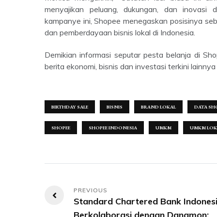
menyajikan peluang, dukungan, dan inovasi d
kampanye ini, Shopee menegaskan posisinya se
dan pemberdayaan bisnis lokal di Indonesia.
Demikian informasi seputar pesta belanja di Shopee Indonesia yang membantu penjualan UMKM lokal. Untuk
berita ekonomi, bisnis dan investasi terkini lainny
BIRTHDAY SALE
BISNIS
BRAND LOKAL
DATA SH
SHOPEE
SHOPEE INDONESIA
UMKM
UMKM LOK
Navigasi
Standard Chartered Bank Indones
pos
Berkolaborasi dengan Danamon: