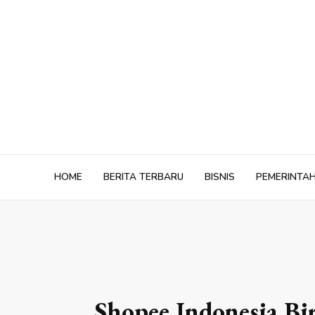
Skip
to
content
HOME
BERITA TERBARU
BISNIS
PEMERINTA
Shopee Indonesia B