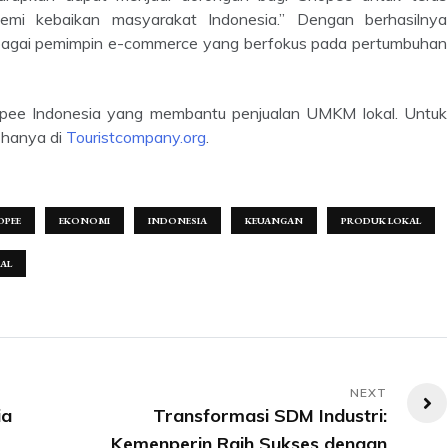
emi kebaikan masyarakat Indonesia.” Dengan berhasilnya
bagai pemimpin e-commerce yang berfokus pada pertumbuhan
a hanya di
Touristcompany.org
.
OPEE
EKONOMI
INDONESIA
KEUANGAN
PRODUK LOKAL
AL
ia
Transformasi SDM Industri:
Kemenperin Raih Sukses dengan