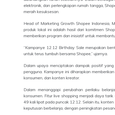
elektronik, dan perlengkapan rumah tangga, Sho
meraih kesuksesan.
Head of Marketing Growth Shopee Indonesia, Monica Vionna mengungkapkan bahwa pertumbuhan transaksi
produk lokal ini adalah hasil dari komitmen S
memberikan program dan inisiatif untuk memban
“Kampanye 12.12 Birthday Sale merupakan bentuk apresiasi kami terhadap seluruh ekosistem yang bersinergi
untuk terus tumbuh bersama Shopee,” ujarnya.
Dalam upaya menciptakan dampak positif yang konsisten, Shopee berfokus pada peningkatan kualitas hidup
pengguna. Kampanye ini diharapkan memberikan m
konsumen, dan konten kreator.
Dalam menanggapi perubahan perilaku belanja online, Shopee terus memperhatikan tren dan preferensi
konsumen. Fitur live shopping menjadi daya tarik
49 kali lipat pada puncak 12.12. Selain itu, konte
keputusan berbelanja, dengan peningkatan pesanan