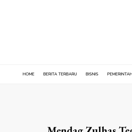
Skip
to
content
HOME
BERITA TERBARU
BISNIS
PEMERINTA
Mendag Zulhas Teg