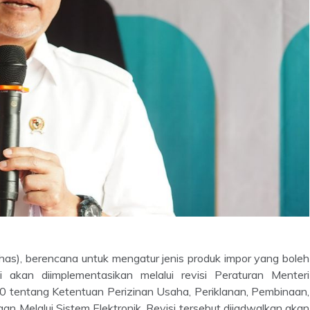
has), berencana untuk mengatur jenis produk impor yang boleh
ni akan diimplementasikan melalui revisi Peraturan Menteri
tentang Ketentuan Perizinan Usaha, Periklanan, Pembinaan,
Melalui Sistem Elektronik. Revisi tersebut dijadwalkan akan