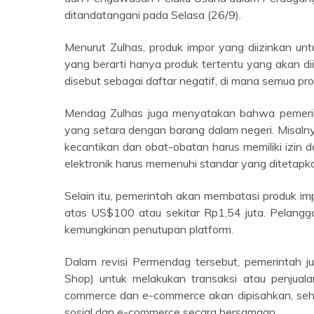
ditandatangani pada Selasa (26/9).
Menurut Zulhas, produk impor yang diizinkan untuk dijual secara online akan dicantumkan dalam daftar positif,
yang berarti hanya produk tertentu yang akan di
disebut sebagai daftar negatif, di mana semua prod
Mendag Zulhas juga menyatakan bahwa pemerintah akan memperlakukan barang impor dengan persyaratan
yang setara dengan barang dalam negeri. Misalnya
kecantikan dan obat-obatan harus memiliki izi
elektronik harus memenuhi standar yang ditetapk
Selain itu, pemerintah akan membatasi produk impor yang dapat dijual di platform e-commerce dengan harga di
atas US$100 atau sekitar Rp1,54 juta. Pelangg
kemungkinan penutupan platform.
Dalam revisi Permendag tersebut, pemerintah juga akan melarang platform social commerce (seperti TikTok
Shop) untuk melakukan transaksi atau penjualan
commerce dan e-commerce akan dipisahkan, sehi
sosial dan e-commerce secara bersamaan.