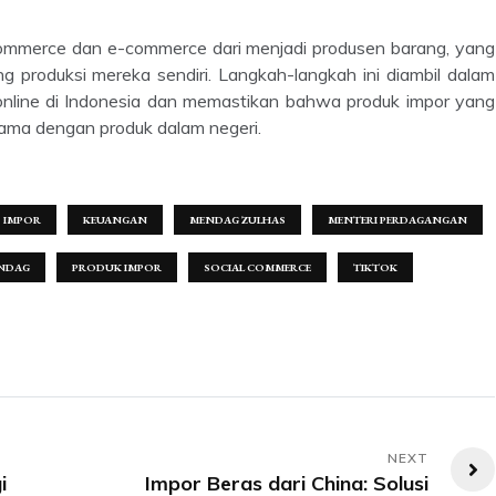
ng produksi mereka sendiri. Langkah-langkah ini diambil dalam
online di Indonesia dan memastikan bahwa produk impor yang
sama dengan produk dalam negeri.
IMPOR
KEUANGAN
MENDAG ZULHAS
MENTERI PERDAGANGAN
NDAG
PRODUK IMPOR
SOCIAL COMMERCE
TIKTOK
i
Impor Beras dari China: Solusi