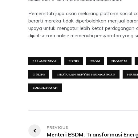
Pemerintah juga akan melarang platform social commerce dan e-commerce dari menjadi produsen barang, yang
berarti mereka tidak diperbolehkan menjual bara
upaya untuk mengatur lebih ketat perdagangan 
dijual secara online memenuhi persyaratan yang 
BARANG IMPOR
BISNIS
BPOM
EKONOMI
ONLINE
PERATURAN MENTERI PERDAGANGAN
PERME
ZULKIFLI HASAN
Navigasi
Menteri ESDM: Transformasi Energ