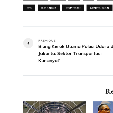
ETD
INDONESIA
KEUANGAN
MENTERI ESDM
Navigasi
Biang Kerok Utama Polusi Udara d
pos
Jakarta: Sektor Transportasi
Kuncinya?
Re