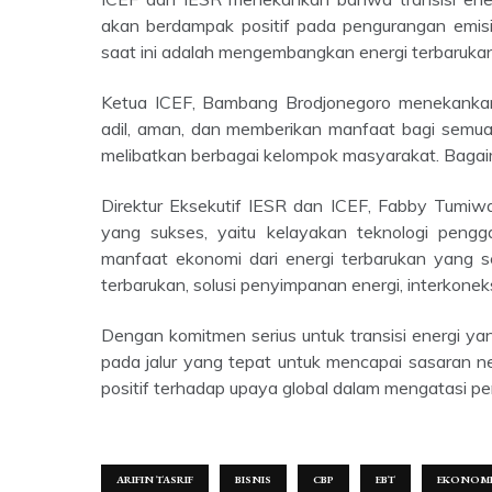
akan berdampak positif pada pengurangan emisi d
saat ini adalah mengembangkan energi terbarukan 
Ketua ICEF, Bambang Brodjonegoro menekankan pentingnya memastikan bahwa transisi energi berlangsung
adil, aman, dan memberikan manfaat bagi semu
melibatkan berbagai kelompok masyarakat. Baga
Direktur Eksekutif IESR dan ICEF, Fabby Tumiwa, menyoroti tiga faktor kunci yang mendukung transisi energi
yang sukses, yaitu kelayakan teknologi penggan
manfaat ekonomi dari energi terbarukan yang se
terbarukan, solusi penyimpanan energi, interkoneksi j
Dengan komitmen serius untuk transisi energi yang lebih berkelanjutan dan ramah lingkungan, Indonesia berada
pada jalur yang tepat untuk mencapai sasaran n
positif terhadap upaya global dalam mengatasi per
ARIFIN TASRIF
BISNIS
CBP
EBT
EKONOM