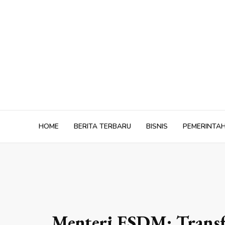
Skip
to
content
HOME
BERITA TERBARU
BISNIS
PEMERINTA
Menteri ESDM: Transf