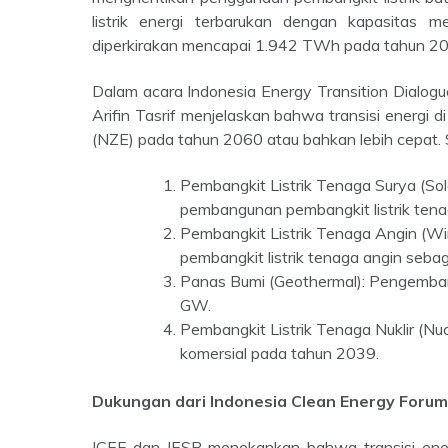
listrik energi terbarukan dengan kapasitas
diperkirakan mencapai 1.942 TWh pada tahun 2
Dalam acara Indonesia Energy Transition Dialogue (IETD) di Jakarta pada tanggal 18 September 2023, Menteri
Arifin Tasrif menjelaskan bahwa transisi energi d
(NZE) pada tahun 2060 atau bahkan lebih cepat. S
Pembangkit Listrik Tenaga Surya (So
pembangunan pembangkit listrik tena
Pembangkit Listrik Tenaga Angin (Wi
pembangkit listrik tenaga angin sebag
Panas Bumi (Geothermal): Pengemba
GW.
Pembangkit Listrik Tenaga Nuklir (Nuc
komersial pada tahun 2039.
Dukungan dari Indonesia Clean Energy Forum 
ICEF dan IESR menekankan bahwa transisi energi di sektor ketenagalistrikan adalah langkah strategis yang