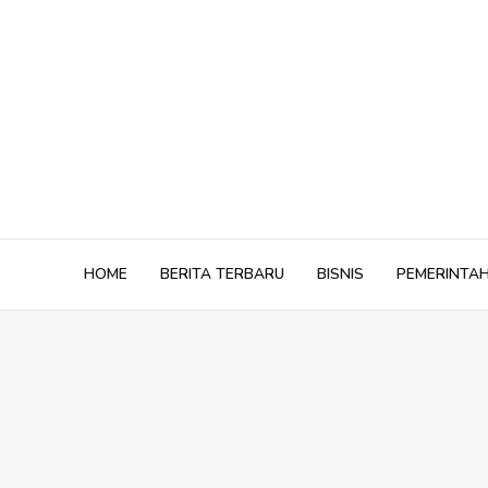
Skip
to
content
HOME
BERITA TERBARU
BISNIS
PEMERINTA