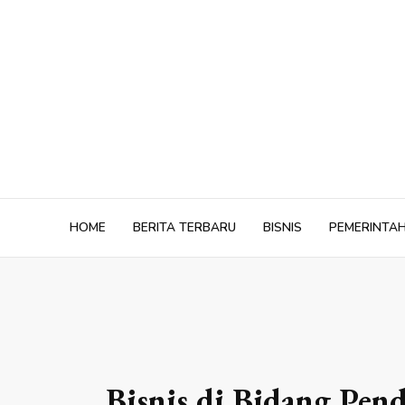
Skip
to
content
HOME
BERITA TERBARU
BISNIS
PEMERINTA
Bisnis di Bidang Pen