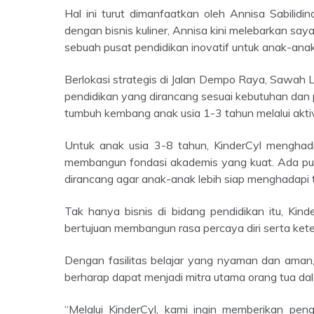
Hal ini turut dimanfaatkan oleh Annisa Sabilidina, seorang entrepreneur muda asal Bengkulu. Setelah sukses
dengan bisnis kuliner, Annisa kini melebarkan say
sebuah pusat pendidikan inovatif untuk anak-anak
Berlokasi strategis di Jalan Dempo Raya, Sawah Lebar, Kota Bengkulu, KinderCyl menawarkan beragam program
pendidikan yang dirancang sesuai kebutuhan dan
tumbuh kembang anak usia 1-3 tahun melalui aktiv
Untuk anak usia 3-8 tahun, KinderCyl menghadirkan program Calistung (Baca, Tulis, Hitung), yang bertujuan
membangun fondasi akademis yang kuat. Ada pula
dirancang agar anak-anak lebih siap menghadapi 
Tak hanya bisnis di bidang pendidikan itu, KinderCyl juga menyediakan kelas Public Speaking bagi anak SD,
bertujuan membangun rasa percaya diri serta kete
Dengan fasilitas belajar yang nyaman dan aman, serta dukungan tenaga pengajar yang profesional, KinderCyl
berharap dapat menjadi mitra utama orang tua d
“Melalui KinderCyl, kami ingin memberikan pengalaman belajar terbaik dan menyenangkan bagi anak-anak.