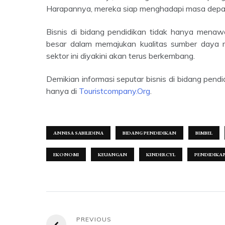
Harapannya, mereka siap menghadapi masa depan
Bisnis di bidang pendidikan tidak hanya menawarkan peluang keuntungan, tetapi juga memberikan kontribusi
besar dalam memajukan kualitas sumber daya m
sektor ini diyakini akan terus berkembang.
Demikian informasi seputar bisnis di bidang pendidikan. Untuk berita ekonomi, bisnis dan investasi terkini lainnya
hanya di
Touristcompany.Org
.
ANNISA SABILIDINA
BIDANG PENDIDIKAN
BIMBEL
EKONOMI
KEUANGAN
KINDERCYL
PENDIDIKA
Navigasi