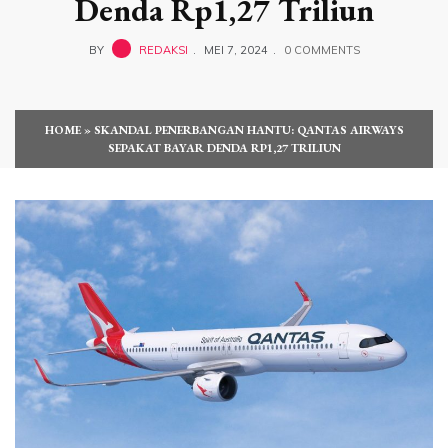
Denda Rp1,27 Triliun
BY
REDAKSI
MEI 7, 2024
0 COMMENTS
HOME
»
SKANDAL PENERBANGAN HANTU: QANTAS AIRWAYS
SEPAKAT BAYAR DENDA RP1,27 TRILIUN