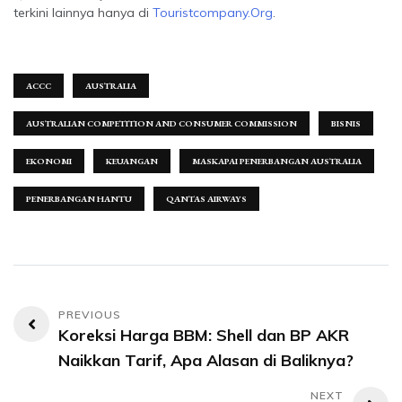
terkini lainnya hanya di
Touristcompany.Org
.
ACCC
AUSTRALIA
AUSTRALIAN COMPETITION AND CONSUMER COMMISSION
BISNIS
EKONOMI
KEUANGAN
MASKAPAI PENERBANGAN AUSTRALIA
PENERBANGAN HANTU
QANTAS AIRWAYS
Navigasi
Koreksi Harga BBM: Shell dan BP AKR
pos
Naikkan Tarif, Apa Alasan di Baliknya?