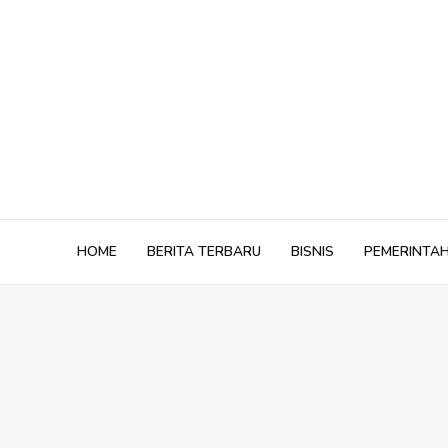
Skip
to
content
HOME
BERITA TERBARU
BISNIS
PEMERINTA