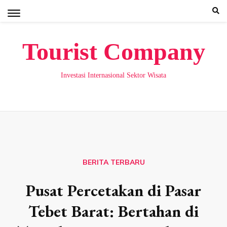
Skip
to
content
Tourist Company
Investasi Internasional Sektor Wisata
BERITA TERBARU
Pusat Percetakan di Pasar
Tebet Barat: Bertahan di