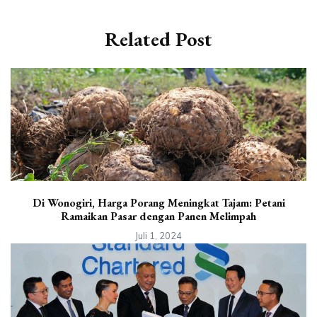
Related Post
Di Wonogiri, Harga Porang Meningkat Tajam: Petani
Ramaikan Pasar dengan Panen Melimpah
Juli 1, 2024