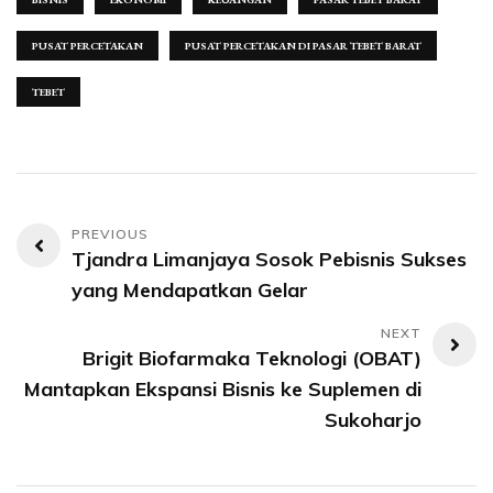
PUSAT PERCETAKAN
PUSAT PERCETAKAN DI PASAR TEBET BARAT
TEBET
Navigasi
Tjandra Limanjaya Sosok Pebisnis Sukses
pos
yang Mendapatkan Gelar
Brigit Biofarmaka Teknologi (OBAT)
Mantapkan Ekspansi Bisnis ke Suplemen di
Sukoharjo