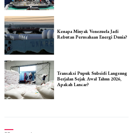
Kenapa Minyak Venezuela Jadi
Rebutan Perusahaan Energi Dunia?
Transaksi Pupuk Subsidi Langsung
Berjalan Sejak Awal Tahun 2026,
Apakah Lancar?