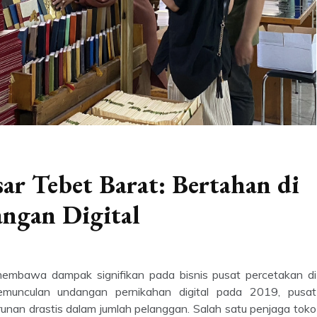
sar Tebet Barat: Bertahan di
ngan Digital
mbawa dampak signifikan pada bisnis pusat percetakan di
emunculan undangan pernikahan digital pada 2019, pusat
unan drastis dalam jumlah pelanggan. Salah satu penjaga toko