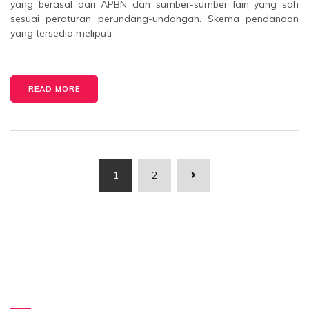
yang berasal dari APBN dan sumber-sumber lain yang sah
sesuai peraturan perundang-undangan. Skema pendanaan
yang tersedia meliputi
READ MORE
Paginasi
1
2
pos