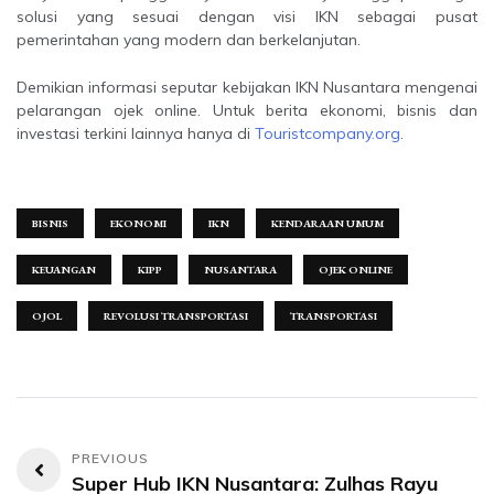
solusi yang sesuai dengan visi IKN sebagai pusat
pemerintahan yang modern dan berkelanjutan.
Demikian informasi seputar kebijakan IKN Nusantara mengenai
pelarangan ojek online. Untuk berita ekonomi, bisnis dan
investasi terkini lainnya hanya di
Touristcompany.org
.
BISNIS
EKONOMI
IKN
KENDARAAN UMUM
KEUANGAN
KIPP
NUSANTARA
OJEK ONLINE
OJOL
REVOLUSI TRANSPORTASI
TRANSPORTASI
Navigasi
Super Hub IKN Nusantara: Zulhas Rayu