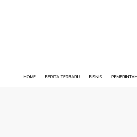
Skip
to
content
HOME
BERITA TERBARU
BISNIS
PEMERINTA