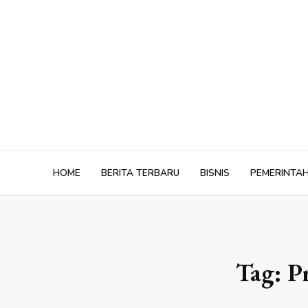
Skip
to
content
HOME
BERITA TERBARU
BISNIS
PEMERINTA
Tag:
P