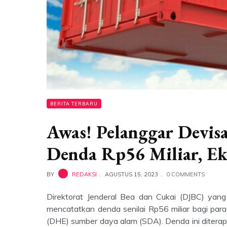
BERITA TERBARU
Awas! Pelanggar Devis
Denda Rp56 Miliar, Eks
BY
REDAKSI
AGUSTUS 15, 2023
0 COMMENTS
Direktorat Jenderal Bea dan Cukai (DJBC) ya
mencatatkan denda senilai Rp56 miliar bagi para
(DHE) sumber daya alam (SDA). Denda ini ditera