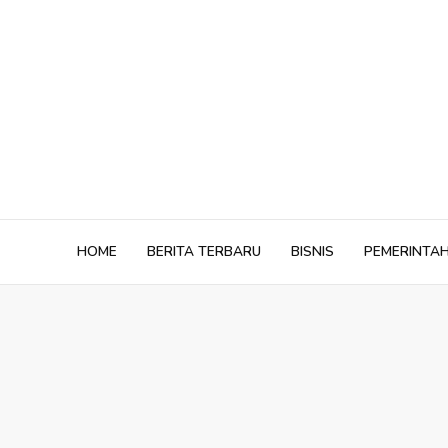
Skip
to
content
HOME
BERITA TERBARU
BISNIS
PEMERINTA