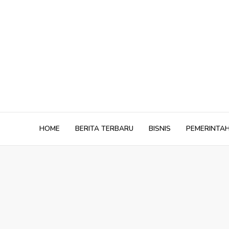
Skip
to
content
HOME
BERITA TERBARU
BISNIS
PEMERINTA