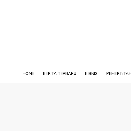
Skip
to
content
HOME
BERITA TERBARU
BISNIS
PEMERINTA