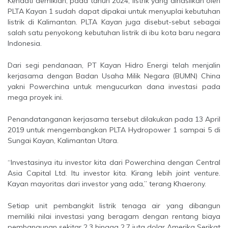
Kendati demikian, pada tahun 2024, listrik yang dihasilkan oleh
PLTA Kayan 1 sudah dapat dipakai untuk menyuplai kebutuhan
listrik di Kalimantan. PLTA Kayan juga disebut-sebut sebagai
salah satu penyokong kebutuhan listrik di ibu kota baru negara
Indonesia.
Dari segi pendanaan, PT Kayan Hidro Energi telah menjalin
kerjasama dengan Badan Usaha Milik Negara (BUMN) China
yakni Powerchina untuk mengucurkan dana investasi pada
mega proyek ini.
Penandatanganan kerjasama tersebut dilakukan pada 13 April
2019 untuk mengembangkan PLTA Hydropower 1 sampai 5 di
Sungai Kayan, Kalimantan Utara.
“Investasinya itu investor kita dari Powerchina dengan Central
Asia Capital Ltd. Itu investor kita. Kirang lebih
joint venture
.
Kayan mayoritas dari investor yang ada,” terang Khaerony.
Setiap unit pembangkit listrik tenaga air yang dibangun
memiliki nilai investasi yang beragam dengan rentang biaya
pembangunan sekitar 2,3 hingga 2,7 juta dolar Amerika Serikat