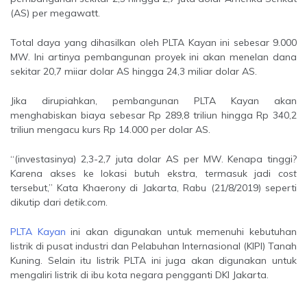
(AS) per megawatt.
Total daya yang dihasilkan oleh PLTA Kayan ini sebesar 9.000
MW. Ini artinya pembangunan proyek ini akan menelan dana
sekitar 20,7 miiar dolar AS hingga 24,3 miliar dolar AS.
Jika dirupiahkan, pembangunan PLTA Kayan akan
menghabiskan biaya sebesar Rp 289,8 triliun hingga Rp 340,2
triliun mengacu kurs Rp 14.000 per dolar AS.
“(investasinya) 2,3-2,7 juta dolar AS per MW. Kenapa tinggi?
Karena akses ke lokasi butuh ekstra, termasuk jadi
cost
tersebut,” Kata Khaerony di Jakarta, Rabu (21/8/2019) seperti
dikutip dari
detik.com
.
PLTA Kayan
ini akan digunakan untuk memenuhi kebutuhan
listrik di pusat industri dan Pelabuhan Internasional (KIPI) Tanah
Kuning. Selain itu listrik PLTA ini juga akan digunakan untuk
mengaliri listrik di ibu kota negara pengganti DKI Jakarta.