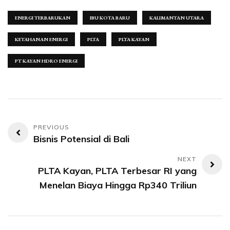
ENERGI TERBARUKAN
IBU KOTA BARU
KALIMANTAN UTARA
KETAHANAN ENERGI
PLTA
PLTA KAYAN
PT KAYAN HDRO ENERGI
Navigasi
Bisnis Potensial di Bali
pos
PLTA Kayan, PLTA Terbesar RI yang
Menelan Biaya Hingga Rp340 Triliun