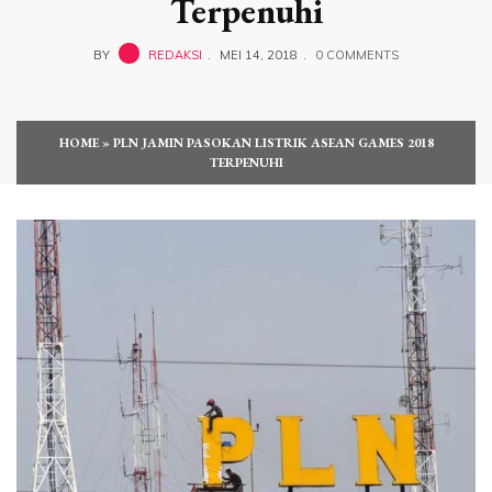
Terpenuhi
BY
REDAKSI
MEI 14, 2018
0 COMMENTS
HOME
»
PLN JAMIN PASOKAN LISTRIK ASEAN GAMES 2018
TERPENUHI