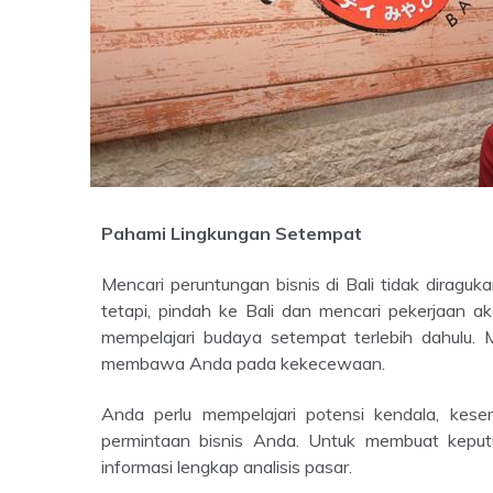
Pahami Lingkungan Setempat
Mencari peruntungan bisnis di Bali tidak diragukan lagi menarik banyak pebisnis dan susah untuk ditolak. Akan
tetapi, pindah ke Bali dan mencari pekerjaan ak
mempelajari budaya setempat terlebih dahulu. 
membawa Anda pada kekecewaan.
Anda perlu mempelajari potensi kendala, kesempatan, tingginya kompetisi, dan informasi penawaran dan
permintaan bisnis Anda. Untuk membuat keput
informasi lengkap analisis pasar.