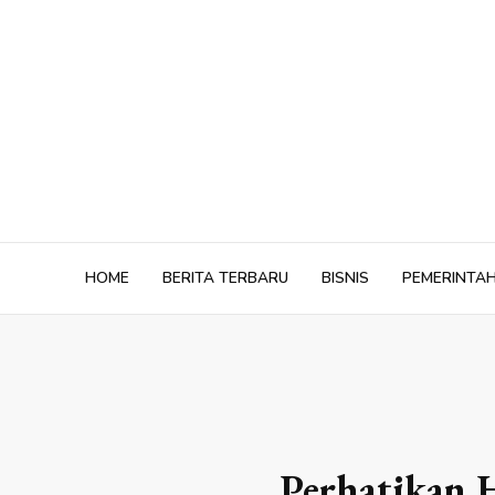
Skip
to
content
HOME
BERITA TERBARU
BISNIS
PEMERINTA
Perhatikan H