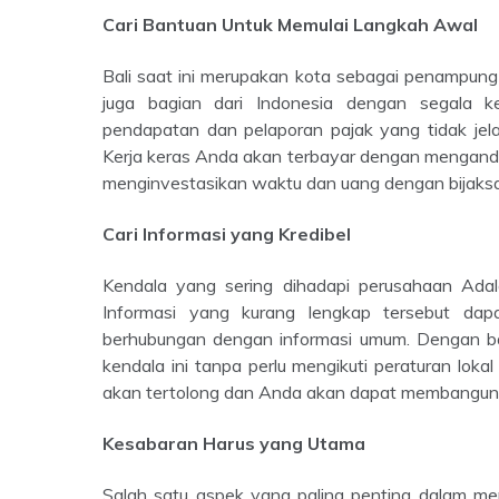
Cari Bantuan Untuk Memulai Langkah Awal
Bali saat ini merupakan kota sebagai penampung ide baru dan memiliki lingkungan bisnis yang serba cepat, dan
juga bagian dari Indonesia dengan segala 
pendapatan dan pelaporan pajak yang tidak jela
Kerja keras Anda akan terbayar dengan mengand
menginvestasikan waktu dan uang dengan bijaks
Cari Informasi yang Kredibel
Kendala yang sering dihadapi perusahaan Adalah kurangnya informasi legal atau kualitasnya yang kurang.
Informasi yang kurang lengkap tersebut da
berhubungan dengan informasi umum. Dengan ban
kendala ini tanpa perlu mengikuti peraturan lo
akan tertolong dan Anda akan dapat membangun 
Kesabaran Harus yang Utama
Salah satu aspek yang paling penting dalam menjalankan bisnis Anda di Bali adalah kesabaran, sama halnya