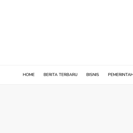
Skip
to
content
HOME
BERITA TERBARU
BISNIS
PEMERINTA