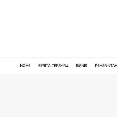
Skip
to
content
HOME
BERITA TERBARU
BISNIS
PEMERINTA