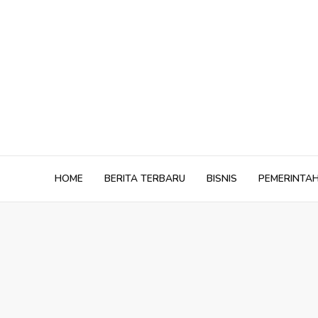
Skip
to
content
HOME
BERITA TERBARU
BISNIS
PEMERINTA