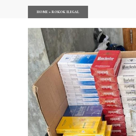
HOME
»
ROKOK ILEGAL