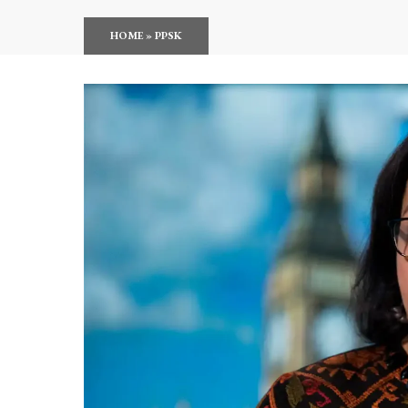
HOME
»
PPSK