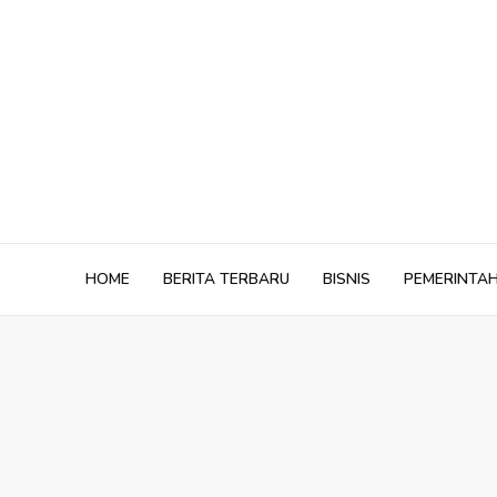
Skip
to
content
HOME
BERITA TERBARU
BISNIS
PEMERINTA