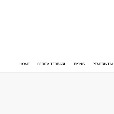
Skip
to
content
HOME
BERITA TERBARU
BISNIS
PEMERINTA