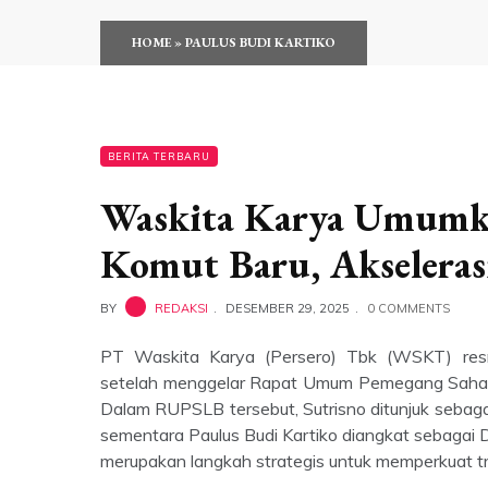
HOME
»
PAULUS BUDI KARTIKO
BERITA TERBARU
Waskita Karya Umumka
Komut Baru, Akseleras
BY
REDAKSI
DESEMBER 29, 2025
0 COMMENTS
PT Waskita Karya (Persero) Tbk (WSKT) res
setelah menggelar Rapat Umum Pemegang Saham 
Dalam RUPSLB tersebut, Sutrisno ditunjuk sebag
sementara Paulus Budi Kartiko diangkat sebagai D
merupakan langkah strategis untuk memperkuat t