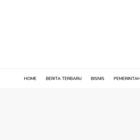
Skip
to
content
HOME
BERITA TERBARU
BISNIS
PEMERINTA