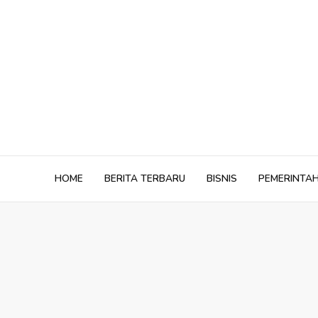
Skip
to
content
HOME
BERITA TERBARU
BISNIS
PEMERINTA