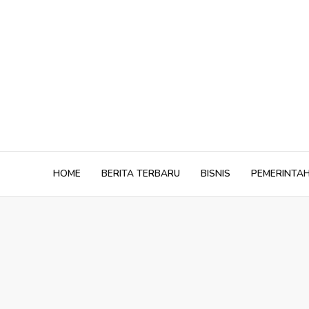
Skip
to
content
HOME
BERITA TERBARU
BISNIS
PEMERINTA