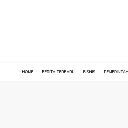
Skip
to
content
HOME
BERITA TERBARU
BISNIS
PEMERINTA