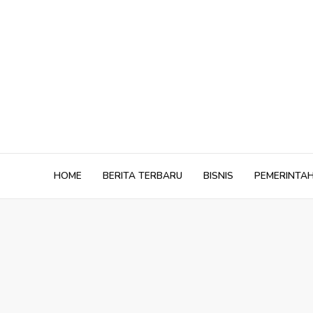
Skip
to
content
HOME
BERITA TERBARU
BISNIS
PEMERINTA