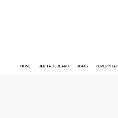
Skip
to
content
HOME
BERITA TERBARU
BISNIS
PEMERINTA