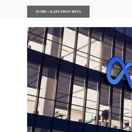
HOME
»
KARYAWAN META