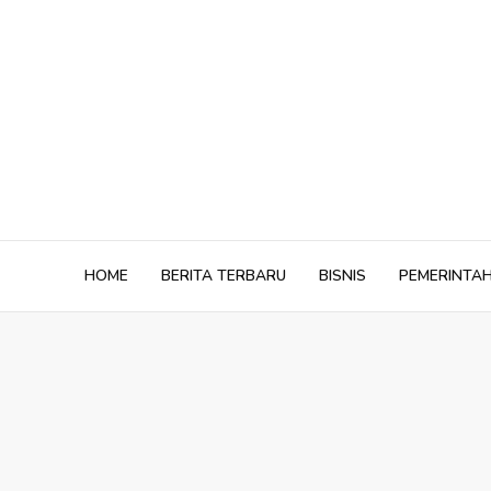
Skip
to
content
HOME
BERITA TERBARU
BISNIS
PEMERINTA