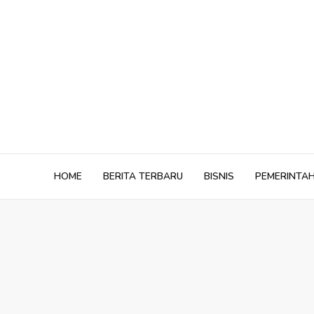
Skip
to
content
HOME
BERITA TERBARU
BISNIS
PEMERINTA