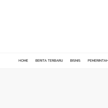
Skip
to
content
HOME
BERITA TERBARU
BISNIS
PEMERINTA