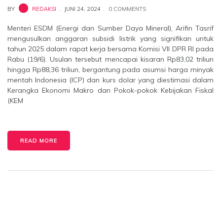
BY
REDAKSI
JUNI 24, 2024
0 COMMENTS
Menteri ESDM (Energi dan Sumber Daya Mineral), Arifin Tasrif
mengusulkan anggaran subsidi listrik yang signifikan untuk
tahun 2025 dalam rapat kerja bersama Komisi VII DPR RI pada
Rabu (19/6). Usulan tersebut mencapai kisaran Rp83,02 triliun
hingga Rp88,36 triliun, bergantung pada asumsi harga minyak
mentah Indonesia (ICP) dan kurs dolar yang diestimasi dalam
Kerangka Ekonomi Makro dan Pokok-pokok Kebijakan Fiskal
(KEM
READ MORE