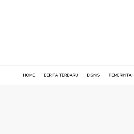
Skip
to
content
HOME
BERITA TERBARU
BISNIS
PEMERINTA