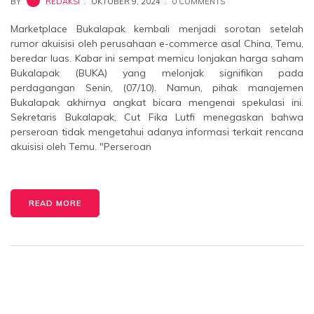
BY
REDAKSI
OKTOBER 9, 2024
0 COMMENTS
Marketplace Bukalapak kembali menjadi sorotan setelah
rumor akuisisi oleh perusahaan e-commerce asal China, Temu,
beredar luas. Kabar ini sempat memicu lonjakan harga saham
Bukalapak (BUKA) yang melonjak signifikan pada
perdagangan Senin, (07/10). Namun, pihak manajemen
Bukalapak akhirnya angkat bicara mengenai spekulasi ini.
Sekretaris Bukalapak, Cut Fika Lutfi menegaskan bahwa
perseroan tidak mengetahui adanya informasi terkait rencana
akuisisi oleh Temu. "Perseroan
READ MORE