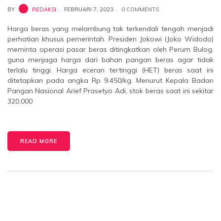
BY
REDAKSI
FEBRUARI 7, 2023
0 COMMENTS
Harga beras yang melambung tak terkendali tengah menjadi
perhatian khusus pemerintah. Presiden Jokowi (Joko Widodo)
meminta operasi pasar beras ditingkatkan oleh Perum Bulog,
guna menjaga harga dari bahan pangan beras agar tidak
terlalu tinggi. Harga eceran tertinggi (HET) beras saat ini
ditetapkan pada angka Rp 9.450/kg. Menurut Kepala Badan
Pangan Nasional Arief Prasetyo Adi, stok beras saat ini sekitar
320.000
READ MORE