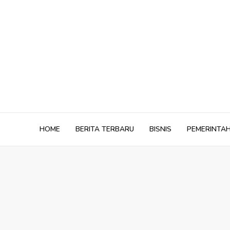
Skip
to
content
HOME
BERITA TERBARU
BISNIS
PEMERINTA