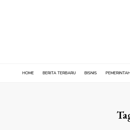
Skip
to
content
HOME
BERITA TERBARU
BISNIS
PEMERINTA
Ta