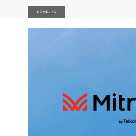
HOME
»
5G