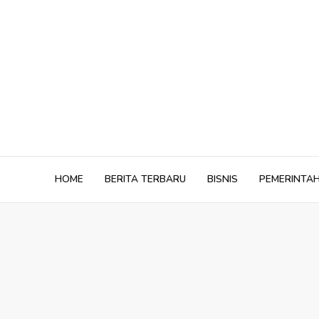
Skip
to
content
HOME
BERITA TERBARU
BISNIS
PEMERINTA