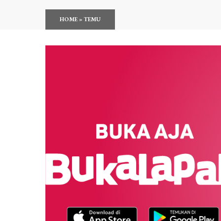
HOME
»
TEMU