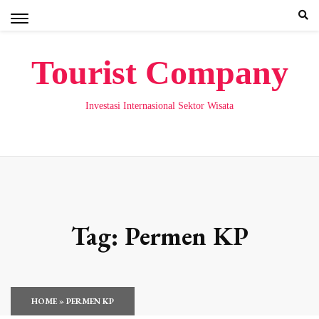
Skip
to
content
Tourist Company
Investasi Internasional Sektor Wisata
Tag:
Permen KP
HOME
»
PERMEN KP