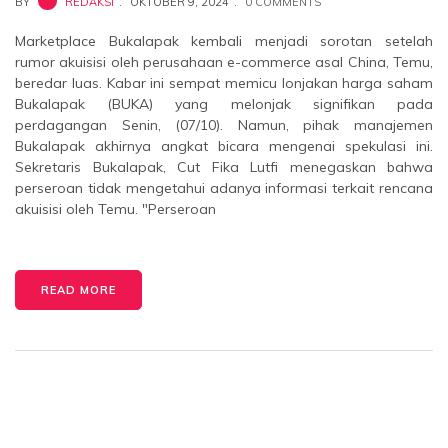
BY
REDAKSI
OKTOBER 9, 2024
0 COMMENTS
Marketplace Bukalapak kembali menjadi sorotan setelah
rumor akuisisi oleh perusahaan e-commerce asal China, Temu,
beredar luas. Kabar ini sempat memicu lonjakan harga saham
Bukalapak (BUKA) yang melonjak signifikan pada
perdagangan Senin, (07/10). Namun, pihak manajemen
Bukalapak akhirnya angkat bicara mengenai spekulasi ini.
Sekretaris Bukalapak, Cut Fika Lutfi menegaskan bahwa
perseroan tidak mengetahui adanya informasi terkait rencana
akuisisi oleh Temu. "Perseroan
READ MORE